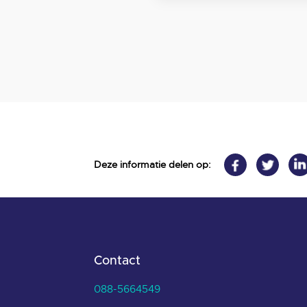
Deze informatie delen op:
Contact
088-5664549