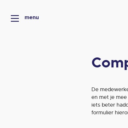
menu
Comp
De medewerker
en met je mee 
iets beter had
formulier hier