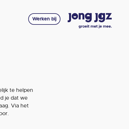
Werken bij
ijk te helpen
d je dat we
aag. Via het
door.