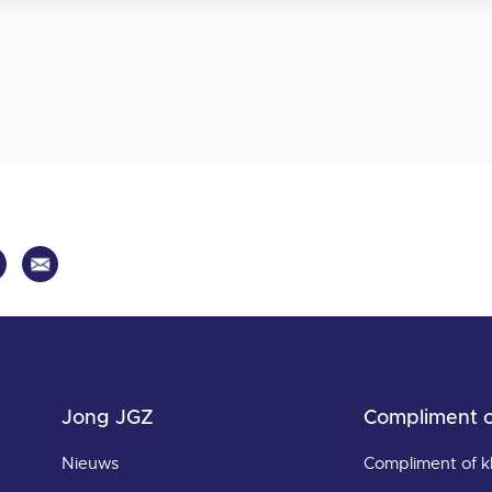
Jong JGZ
Compliment o
Nieuws
Compliment of k