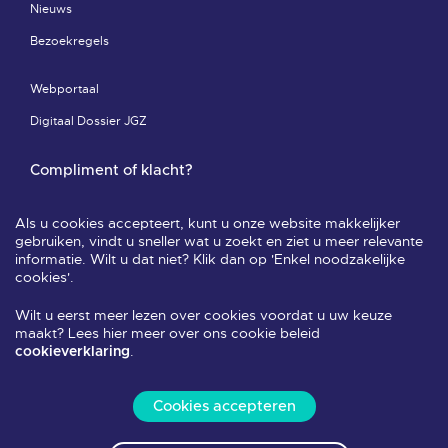
Nieuws
Bezoekregels
Webportaal
Digitaal Dossier JGZ
Compliment of klacht?
Compliment of klacht-pagina
Als u cookies accepteert, kunt u onze website makkelijker
Leveringsvoorwaarden & privacy
gebruiken, vindt u sneller wat u zoekt en ziet u meer relevante
informatie. Wilt u dat niet? Klik dan op 'Enkel noodzakelijke
Veelgestelde vragen
cookies'.
Wilt u eerst meer lezen over cookies voordat u uw keuze
Volg ons
maakt? Lees hier meer over ons cookie beleid
.
cookieverklaring
Cookies accepteren
Alle rechten voorbehouden 2026