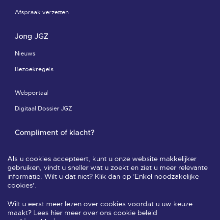
Afspraak verzetten
Jong JGZ
Nieuws
Bezoekregels
Webportaal
Digitaal Dossier JGZ
Compliment of klacht?
Compliment of klacht-pagina
Als u cookies accepteert, kunt u onze website makkelijker
Leveringsvoorwaarden & privacy
gebruiken, vindt u sneller wat u zoekt en ziet u meer relevante
informatie. Wilt u dat niet? Klik dan op 'Enkel noodzakelijke
Veelgestelde vragen
cookies'.
Wilt u eerst meer lezen over cookies voordat u uw keuze
Volg ons
maakt? Lees hier meer over ons cookie beleid