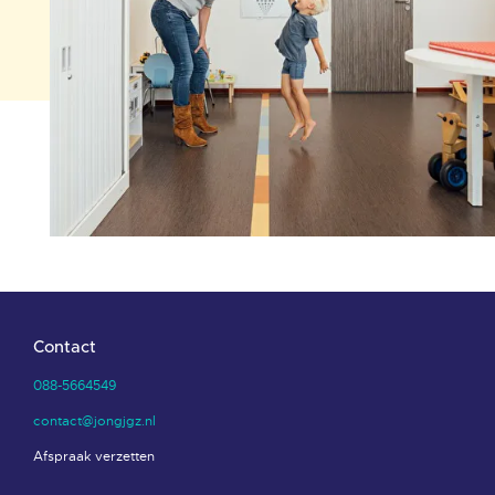
Contact
088-5664549
contact@jongjgz.nl
Afspraak verzetten