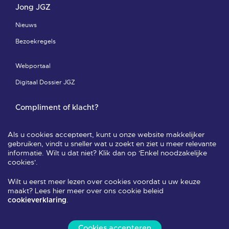
Jong JGZ
Nieuws
Bezoekregels
Webportaal
Digitaal Dossier JGZ
Compliment of klacht?
Compliment of klacht-pagina
Als u cookies accepteert, kunt u onze website makkelijker
Leveringsvoorwaarden & privacy
gebruiken, vindt u sneller wat u zoekt en ziet u meer relevante
informatie. Wilt u dat niet? Klik dan op 'Enkel noodzakelijke
Veelgestelde vragen
cookies'.
Wilt u eerst meer lezen over cookies voordat u uw keuze
Volg ons
maakt? Lees hier meer over ons cookie beleid
.
cookieverklaring
Cookies accepteren