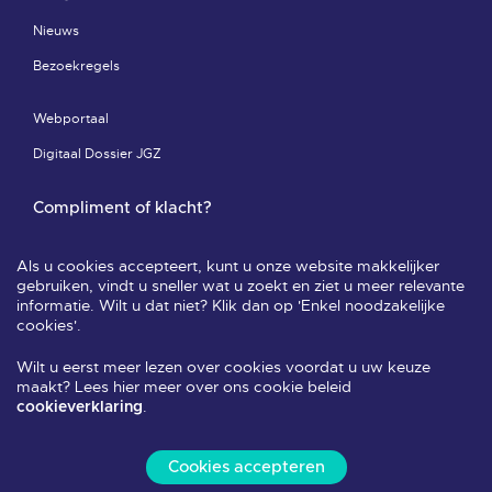
Nieuws
Bezoekregels
Webportaal
Digitaal Dossier JGZ
Compliment of klacht?
Compliment of klacht-pagina
Als u cookies accepteert, kunt u onze website makkelijker
Leveringsvoorwaarden & privacy
gebruiken, vindt u sneller wat u zoekt en ziet u meer relevante
informatie. Wilt u dat niet? Klik dan op 'Enkel noodzakelijke
Veelgestelde vragen
cookies'.
Wilt u eerst meer lezen over cookies voordat u uw keuze
Volg ons
maakt? Lees hier meer over ons cookie beleid
.
cookieverklaring
Cookies accepteren