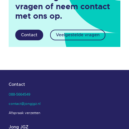
vragen of neem contact
met ons op.
Contact
Veelgestelde vragen
Contact
088-5664549
contact@jongjgz.nl
Afspraak verzetten
Jong JGZ