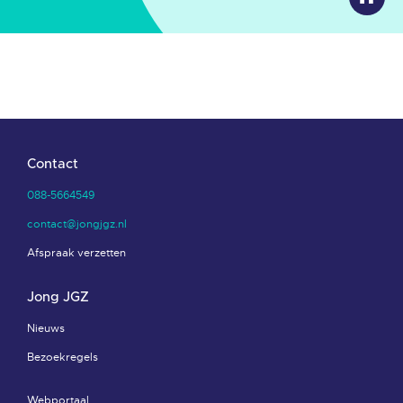
Contact
088-5664549
contact@jongjgz.nl
Afspraak verzetten
Jong JGZ
Nieuws
Bezoekregels
Webportaal