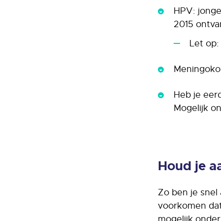
HPV: jonge
2015 ontva
Let op:
Meningoko
Heb je eer
Mogelijk on
Houd je a
Zo ben je snel
voorkomen dat 
mogelijk onder