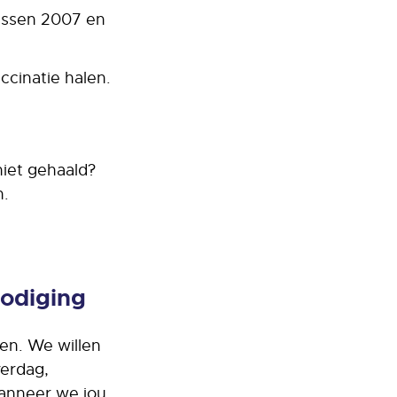
ussen 2007 en
cinatie halen.
niet gehaald?
n.
nodiging
en. We willen
verdag,
wanneer we jou