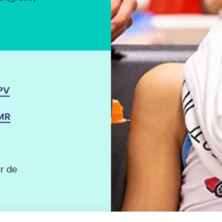
HPV
BMR
er de