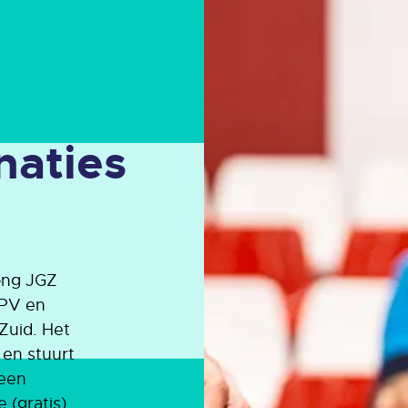
naties
Jong JGZ
HPV en
Zuid. Het
 en stuurt
een
 (gratis)