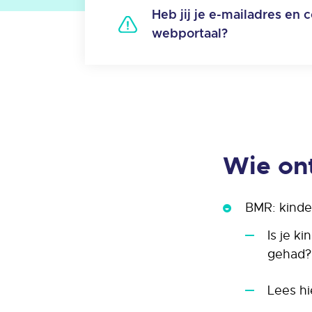
Heb jij je e-mailadres en
webportaal?
Wie on
BMR: kinde
Is je k
gehad? 
Lees h