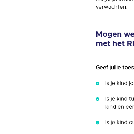
verwachten.
Mogen we 
met het 
Geef jullie to
Is je kind
Is je kind
kind en éé
Is je kind 