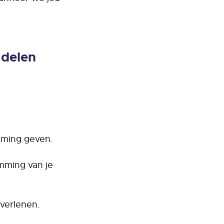
 delen
mming geven.
emming van je
 verlenen.