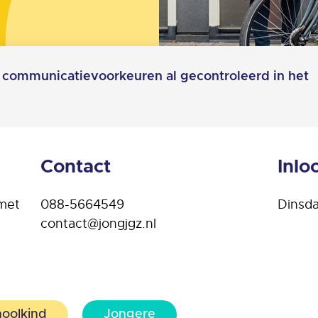
en communicatievoorkeuren al gecontroleerd in het
Contact
Inlo
 met
088-5664549
Dinsd
contact@jongjgz.nl
hoolkind
Jongere