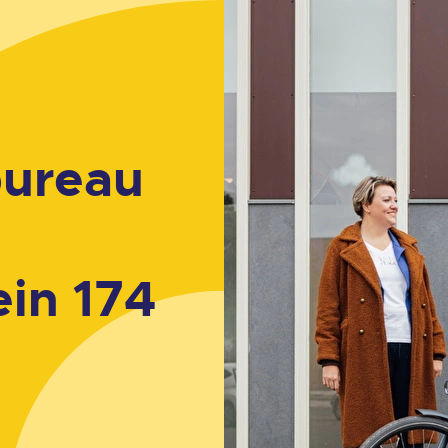
bureau
ein 174