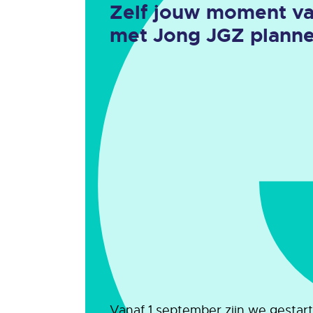
Zelf jouw moment va
met Jong JGZ plann
Vanaf 1 september zijn we gestar