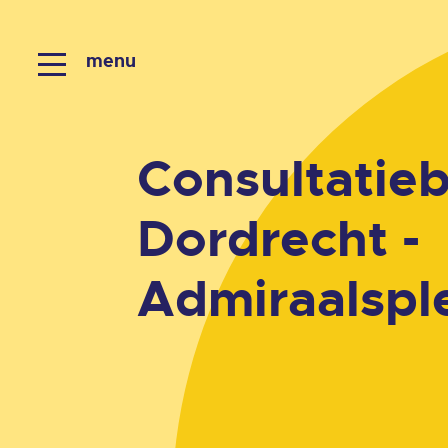
menu
Consultatie
Dordrecht -
Admiraalspl