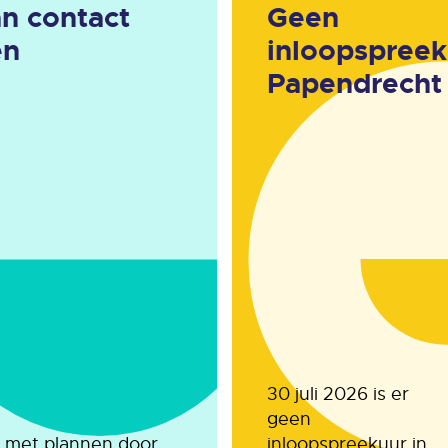
n contact
Geen
en
inloopspreek
Papendrecht
30 juli 2026 is er
geen
t met plannen door
inloopspreekuur in