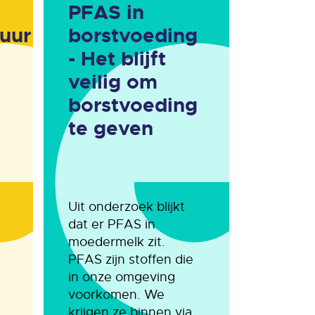
PFAS in
uur
borstvoeding
- Het blijft
veilig om
borstvoeding
te geven
Uit onderzoek blijkt
dat er PFAS in
moedermelk zit.
PFAS zijn stoffen die
in onze omgeving
voorkomen. We
krijgen ze binnen via