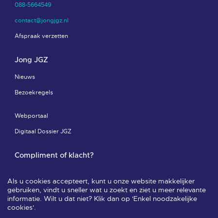
088-5664549
contact@jongjgz.nl
Afspraak verzetten
Jong JGZ
Nieuws
Bezoekregels
Webportaal
Digitaal Dossier JGZ
Compliment of klacht?
Compliment of klacht-pagina
Als u cookies accepteert, kunt u onze website makkelijker
Leveringsvoorwaarden & privacy
gebruiken, vindt u sneller wat u zoekt en ziet u meer relevante
informatie. Wilt u dat niet? Klik dan op 'Enkel noodzakelijke
Veelgestelde vragen
cookies'.