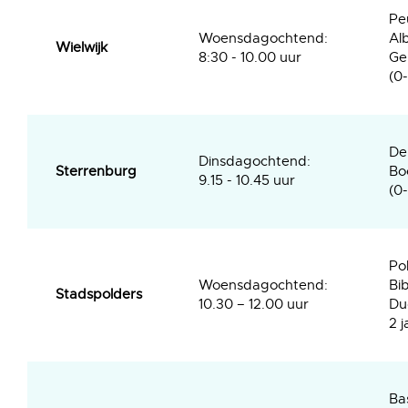
Pe
Woensdagochtend:
Al
Wielwijk
8:30 - 10.00 uur
Ge
(0-
De 
Dinsdagochtend:
Sterrenburg
Bo
9.15 - 10.45 uur
(0-
Po
Woensdagochtend:
Bib
Stadspolders
10.30 – 12.00 uur
Du
2 j
Ba