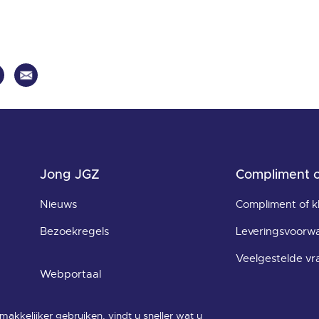
Jong JGZ
Compliment o
Nieuws
Compliment of k
Bezoekregels
Leveringsvoorwa
Veelgestelde v
Webportaal
Digitaal Dossier JGZ
akkelijker gebruiken, vindt u sneller wat u