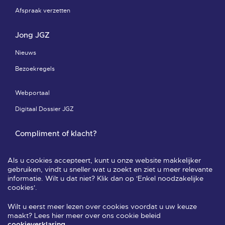
Afspraak verzetten
Jong JGZ
Nieuws
Bezoekregels
Webportaal
Digitaal Dossier JGZ
Compliment of klacht?
Compliment of klacht-pagina
Als u cookies accepteert, kunt u onze website makkelijker
Leveringsvoorwaarden & privacy
gebruiken, vindt u sneller wat u zoekt en ziet u meer relevante
informatie. Wilt u dat niet? Klik dan op 'Enkel noodzakelijke
Veelgestelde vragen
cookies'.
Wilt u eerst meer lezen over cookies voordat u uw keuze
Volg ons
maakt? Lees hier meer over ons cookie beleid
.