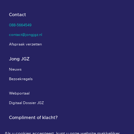
Contact
088-5664549
contact@jongjgz.nl
Afspraak verzetten
Jong JGZ
Nieuws
Bezoekregels
Webportaal
Digitaal Dossier JGZ
Compliment of klacht?
Compliment of klacht-pagina
Als u cookies accepteert, kunt u onze website makkelijker