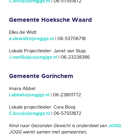
| 06-57551872
C.booij@jongjgz.nl
Gemeente Hoeksche Waard
Elles de Widt
| 06-53706718
e.dewidt@jongjgz.nl
Lokale Projectleider: Janet van Sluijs
| 06-23238386
J.vanSluijs@jongjgz.nl
Gemeente Gorinchem
Imara Abbel
| 06-23801772
I.abbel@jongjgz.nl
Lokale projectleider: Cora Booij
| 06-57551872
C.booij@jongjgz.nl
Kind naar Gezonder Gewicht is onderdeel van
.
JOGG
JOGG werkt samen met gemeenten,