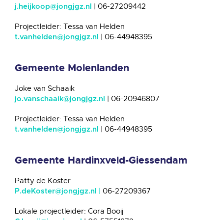
| 06-27209442
j.heijkoop@jongjgz.nl
Projectleider: Tessa van Helden
| 06-44948395
t.vanhelden@jongjgz.nl
Gemeente Molenlanden
Joke van Schaaik
| 06-20946807
jo.vanschaaik@jongjgz.nl
Projectleider: Tessa van Helden
| 06-44948395
t.vanhelden@jongjgz.nl
Gemeente Hardinxveld-Giessendam
Patty de Koster
06-27209367
P.deKoster@jongjgz.nl |
Lokale projectleider: Cora Booij