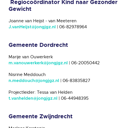
Regiocoördinator Kind naar Gezonder
Gewicht
Joanne van Heijst - van Meeteren
| 06-82978964
J.vanHeijst@jongjgz.nl
Gemeente Dordrecht
Marije van Ouwerkerk
| 06-20050442
m.vanouwerkerk@jongjgz.nl
Nisrine Meddouch
| 06-83835827
n.meddouch@jongjgz.nl
Projectleider: Tessa van Helden
| 06-44948395
t.vanhelden@jongjgz.nl
Gemeente Zwijndrecht