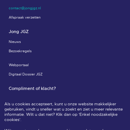
contact@jongjgz.nl
Afspraak verzetten
Jong JGZ
Nieuws
Bezoekregels
Webportaal
Digitaal Dossier JGZ
Compliment of klacht?
Compliment of klacht-pagina
Als u cookies accepteert, kunt u onze website makkelijker
Leveringsvoorwaarden & privacy
gebruiken, vindt u sneller wat u zoekt en ziet u meer relevante
informatie. Wilt u dat niet? Klik dan op 'Enkel noodzakelijke
Veelgestelde vragen
cookies'.