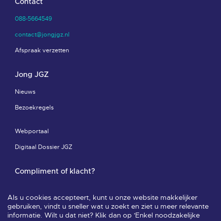
Contact
088-5664549
contact@jongjgz.nl
Afspraak verzetten
Jong JGZ
Nieuws
Bezoekregels
Webportaal
Digitaal Dossier JGZ
Compliment of klacht?
Compliment of klacht-pagina
Als u cookies accepteert, kunt u onze website makkelijker
Leveringsvoorwaarden & privacy
gebruiken, vindt u sneller wat u zoekt en ziet u meer relevante
informatie. Wilt u dat niet? Klik dan op 'Enkel noodzakelijke
Veelgestelde vragen