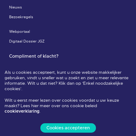
Nieuws
Bezoekregels
Webportaal
Digitaal Dossier JGZ
Compliment of klacht?
Compliment of klacht-pagina
Als u cookies accepteert, kunt u onze website makkelijker
Leveringsvoorwaarden & privacy
gebruiken, vindt u sneller wat u zoekt en ziet u meer relevante
informatie. Wilt u dat niet? Klik dan op 'Enkel noodzakelijke
Veelgestelde vragen
cookies'.
Wilt u eerst meer lezen over cookies voordat u uw keuze
Volg ons
maakt? Lees hier meer over ons cookie beleid
.
cookieverklaring
Cookies accepteren
Alle rechten voorbehouden 2026