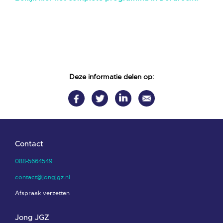
Deze informatie delen op:
Contact
088-5664549
contact@jongjgz.nl
Afspraak verzetten
Jong JGZ