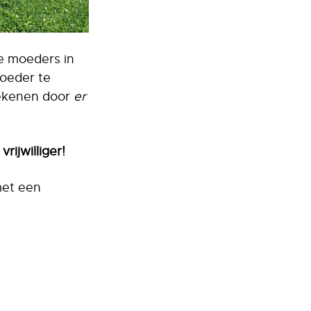
e moeders in
moeder te
etekenen door
er
rijwilliger!
met een