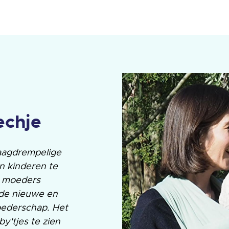
echje
laagdrempelige
n kinderen te
k moeders
 de nieuwe en
oederschap. Het
by'tjes te zien