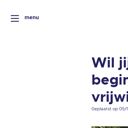
menu
Wil j
begi
vrijw
Geplaatst op 05/1