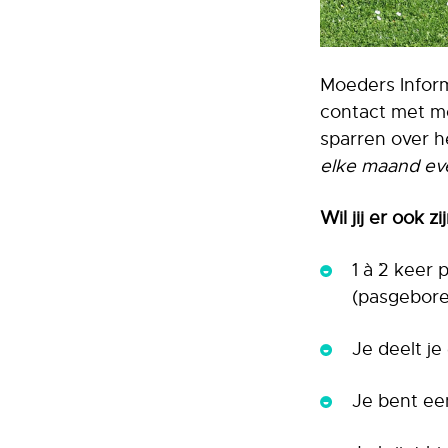
Moeders Inform
contact met m
sparren over h
elke maand eve
Wil jij er ook 
1 à `2 kee
(pasgebore
Je deelt j
Je bent een