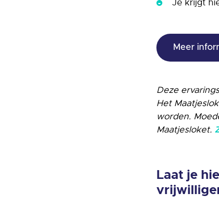
Je krijgt h
Meer info
Deze ervarings
Het Maatjeslok
worden. Moeder
Maatjesloket.
Laat je hi
vrijwillig