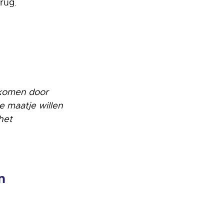
erug.
ekomen door
e maatje willen
het
n