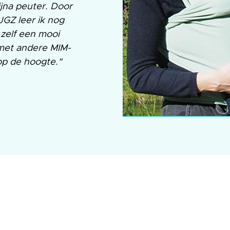
jna peuter. Door
GZ leer ik nog
m zelf een mooi
met andere MIM-
 op de hoogte."