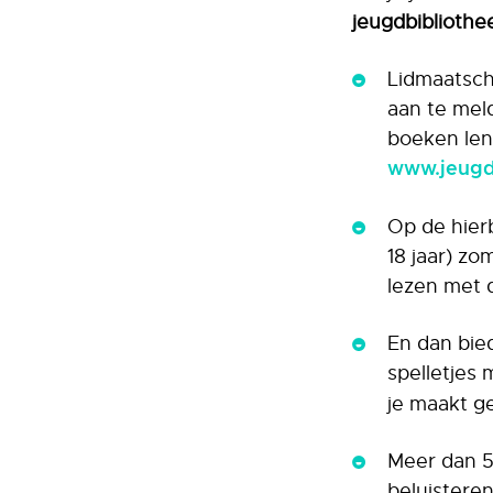
jeugdbibliothe
Lidmaatscha
aan te meld
boeken lene
www.jeugdb
Op de hierb
18 jaar) zo
lezen met d
En dan bie
spelletjes
je maakt ge
Meer dan 5
beluisteren