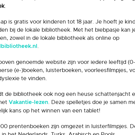
ek
.
p is gratis voor kinderen tot 18 jaar. Je hoeft je kin
en bij de lokale bibliotheek. Met het biebpasje kan 
n, zowel in de lokale bibliotheek als online op
.
ibliotheek.nl
oven genoemde website zijn voor iedere leeftijd (0-6
merse (e-)boeken, luisterboeken, voorleesfilmpjes, v
yslexie te vinden.
dt de bibliotheek ook nog een heuse schattenjacht
 met
. Deze spelletjes doe je samen me
Vakantie-lezen
lijk kans op het winnen van een tablet!
00 prentenboeken zijn omgezet in luisterfilmpjes. De
 in het Nederlands, Turks, Arabisch en Pools.