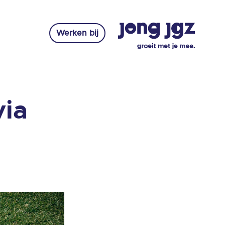
Werken bij
via