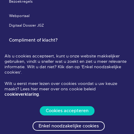
Bezoekregels
Webportaal
Digitaal Dossier JGZ
Compliment of klacht?
Compliment of klacht-pagina
Als u cookies accepteert, kunt u onze website makkelijker
Leveringsvoorwaarden & privacy
gebruiken, vindt u sneller wat u zoekt en ziet u meer relevante
informatie. Wilt u dat niet? Klik dan op 'Enkel noodzakelijke
Veelgestelde vragen
cookies'.
Wilt u eerst meer lezen over cookies voordat u uw keuze
Volg ons
maakt? Lees hier meer over ons cookie beleid
.
cookieverklaring
Cookies accepteren
Alle rechten voorbehouden 2026
Enkel noodzakelijke cookies
Leveringsvoorwaarden