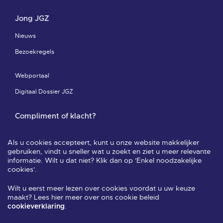
Jong JGZ
Nieuws
Bezoekregels
Webportaal
Digitaal Dossier JGZ
Compliment of klacht?
Compliment of klacht-pagina
Als u cookies accepteert, kunt u onze website makkelijker
Leveringsvoorwaarden & privacy
gebruiken, vindt u sneller wat u zoekt en ziet u meer relevante
informatie. Wilt u dat niet? Klik dan op 'Enkel noodzakelijke
Veelgestelde vragen
cookies'.
Wilt u eerst meer lezen over cookies voordat u uw keuze
Volg ons
maakt? Lees hier meer over ons cookie beleid
.
cookieverklaring