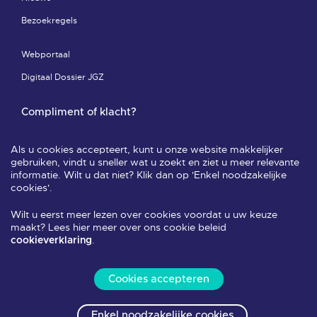
Bezoekregels
Webportaal
Digitaal Dossier JGZ
Compliment of klacht?
Compliment of klacht-pagina
Als u cookies accepteert, kunt u onze website makkelijker
Leveringsvoorwaarden & privacy
gebruiken, vindt u sneller wat u zoekt en ziet u meer relevante
informatie. Wilt u dat niet? Klik dan op 'Enkel noodzakelijke
Veelgestelde vragen
cookies'.
Wilt u eerst meer lezen over cookies voordat u uw keuze
Volg ons
maakt? Lees hier meer over ons cookie beleid
.
cookieverklaring
Cookies accepteren
Alle rechten voorbehouden 2026
Enkel noodzakelijke cookies