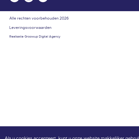
Alle rechten voorbehouden 2026
Leveringsvoorwaarden
Realisatie
Groowup Digital Agency
Als u cookies accepteert, kunt u onze website makkelijker gebrui