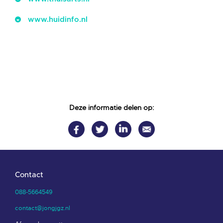
www.huidinfo.nl
Deze informatie delen op:
Contact
088-5664549
contact@jongjgz.nl