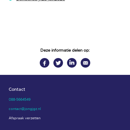
Deze informatie delen op:
Contact
088-5664549
contact@jongjgz.nl
Afspraak verzetten