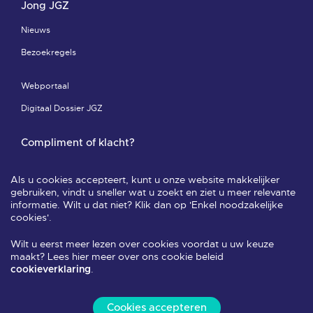
Jong JGZ
Nieuws
Bezoekregels
Webportaal
Digitaal Dossier JGZ
Compliment of klacht?
Compliment of klacht-pagina
Als u cookies accepteert, kunt u onze website makkelijker
Leveringsvoorwaarden & privacy
gebruiken, vindt u sneller wat u zoekt en ziet u meer relevante
informatie. Wilt u dat niet? Klik dan op 'Enkel noodzakelijke
Veelgestelde vragen
cookies'.
Wilt u eerst meer lezen over cookies voordat u uw keuze
Volg ons
maakt? Lees hier meer over ons cookie beleid
.
cookieverklaring
Cookies accepteren