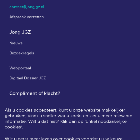
contact@jongjgz.nl
Afspraak verzetten
Jong JGZ
Nieuws
Bezoekregels
Webportaal
Digitaal Dossier JGZ
Compliment of klacht?
Compliment of klacht-pagina
Als u cookies accepteert, kunt u onze website makkelijker
Leveringsvoorwaarden & privacy
gebruiken, vindt u sneller wat u zoekt en ziet u meer relevante
informatie. Wilt u dat niet? Klik dan op 'Enkel noodzakelijke
Veelgestelde vragen
cookies'.
Wilt u eerst meer lezen over cookies voordat u uw keuze
Volg ons