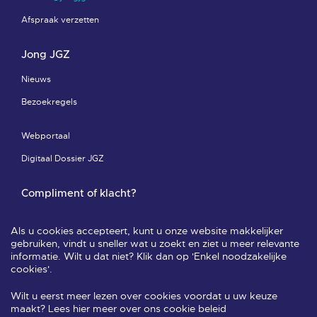
Afspraak verzetten
Jong JGZ
Nieuws
Bezoekregels
Webportaal
Digitaal Dossier JGZ
Compliment of klacht?
Compliment of klacht-pagina
Als u cookies accepteert, kunt u onze website makkelijker
Leveringsvoorwaarden & privacy
gebruiken, vindt u sneller wat u zoekt en ziet u meer relevante
informatie. Wilt u dat niet? Klik dan op 'Enkel noodzakelijke
Veelgestelde vragen
cookies'.
Wilt u eerst meer lezen over cookies voordat u uw keuze
Volg ons
maakt? Lees hier meer over ons cookie beleid