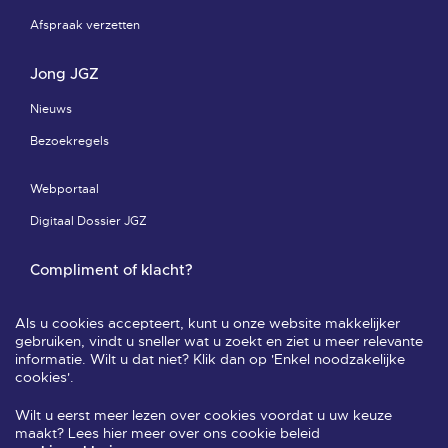
Afspraak verzetten
Jong JGZ
Nieuws
Bezoekregels
Webportaal
Digitaal Dossier JGZ
Compliment of klacht?
Compliment of klacht-pagina
Als u cookies accepteert, kunt u onze website makkelijker
Leveringsvoorwaarden & privacy
gebruiken, vindt u sneller wat u zoekt en ziet u meer relevante
informatie. Wilt u dat niet? Klik dan op 'Enkel noodzakelijke
Veelgestelde vragen
cookies'.
Wilt u eerst meer lezen over cookies voordat u uw keuze
Volg ons
maakt? Lees hier meer over ons cookie beleid